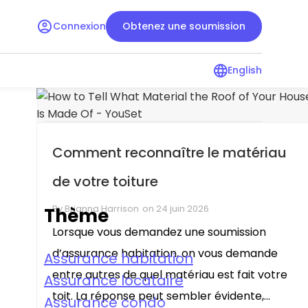
Connexion
Obtenez une soumission
English
l’assurance
Guide de l’assurance
condo
pour les locataires
Ressources pour les
copropriétaires
Comment reconnaître le matériau
de votre toiture
By
Brianna Harrison
on
24 juin 2026
Thème
Lorsque vous demandez une soumission
d’assurance habitation, on vous demande
Assurance habitation
entre autres de quel matériau est fait votre
Assurance locataire
toit. La réponse peut sembler évidente,...
Assurance condo