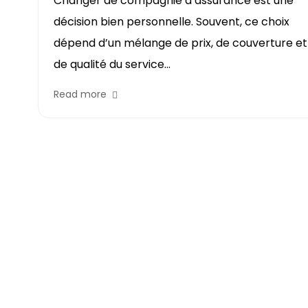
Changer de compagnie d’assurance est une
La plupart des gens savent que les assureurs
décision bien personnelle. Souvent, ce choix
tiennent compte de facteurs comme votre
dépend d’un mélange de prix, de couverture et
maison, votre voiture ou votre code postal
de qualité du service...
pour établir une...
Read more
Read more