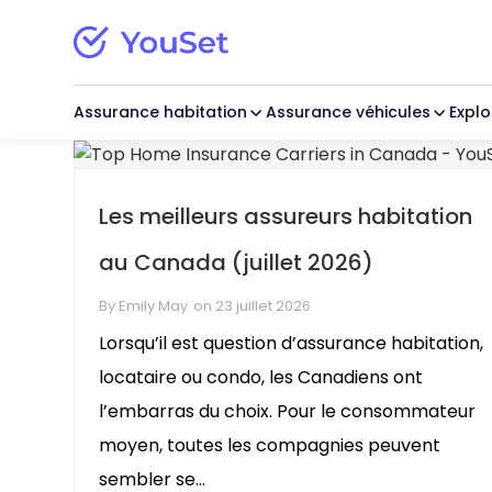
Assurance habitation
Assurance véhicules
Explo
Propriétaire occupant
Auto
Blogue
Réclamation
Locataire
Guide de l’assur
Centre d'aide
Moto
New
À partir de 27 $/mois
Assurance pour les
Articles pratiques
Information sur les reclamations
À partir de 12 $/mois
Ressources pour les
Réponses aux quest
Assurance pour les
Les meilleurs assureurs habitation
automobilistes
conducteurs
fréquentes
motocyclistes
au Canada (juillet 2026)
By
Emily May
on
23 juillet 2026
Lorsqu’il est question d’assurance habitation,
locataire ou condo, les Canadiens ont
l’embarras du choix. Pour le consommateur
moyen, toutes les compagnies peuvent
sembler se...