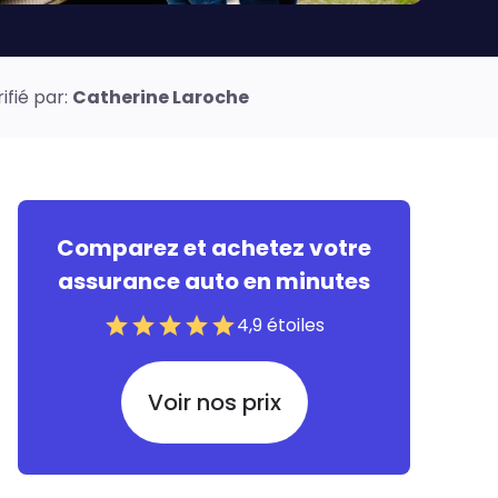
ifié par:
Catherine Laroche
Comparez et achetez votre
assurance auto en minutes
4,9 étoiles
Voir nos prix