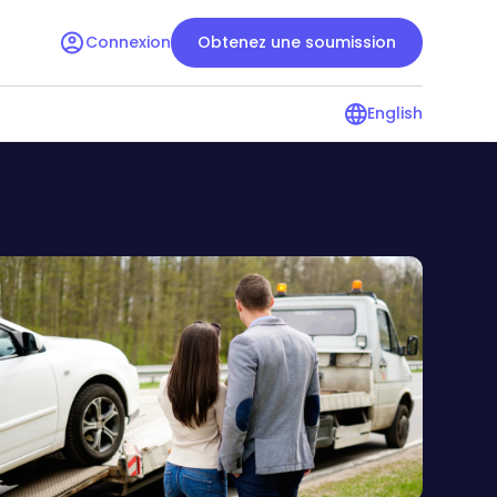
Connexion
Obtenez une soumission
English
l’assurance
Guide de l’assurance
condo
pour les locataires
Ressources pour les
copropriétaires